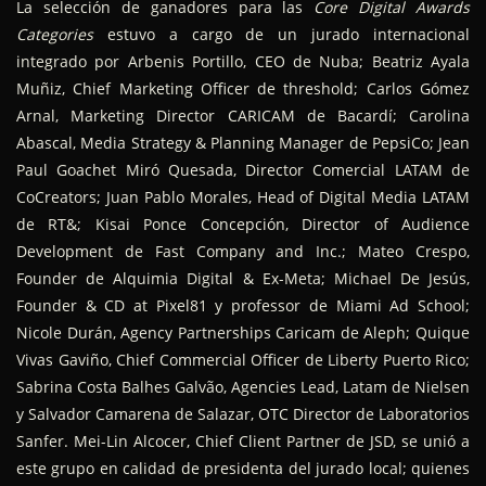
La selección de ganadores para las
Core Digital Awards
Categories
estuvo a cargo de un jurado internacional
integrado por Arbenis Portillo, CEO de Nuba; Beatriz Ayala
Muñiz, Chief Marketing Officer de threshold; Carlos Gómez
Arnal, Marketing Director CARICAM de Bacardí; Carolina
Abascal, Media Strategy & Planning Manager de PepsiCo; Jean
Paul Goachet Miró Quesada, Director Comercial LATAM de
CoCreators; Juan Pablo Morales, Head of Digital Media LATAM
de RT&; Kisai Ponce Concepción, Director of Audience
Development de Fast Company and Inc.; Mateo Crespo,
Founder de Alquimia Digital & Ex-Meta; Michael De Jesús,
Founder & CD at Pixel81 y professor de Miami Ad School;
Nicole Durán, Agency Partnerships Caricam de Aleph; Quique
Vivas Gaviño, Chief Commercial Officer de Liberty Puerto Rico;
Sabrina Costa Balhes Galvão, Agencies Lead, Latam de Nielsen
y Salvador Camarena de Salazar, OTC Director de Laboratorios
Sanfer. Mei-Lin Alcocer, Chief Client Partner de JSD, se unió a
este grupo en calidad de presidenta del jurado local; quienes