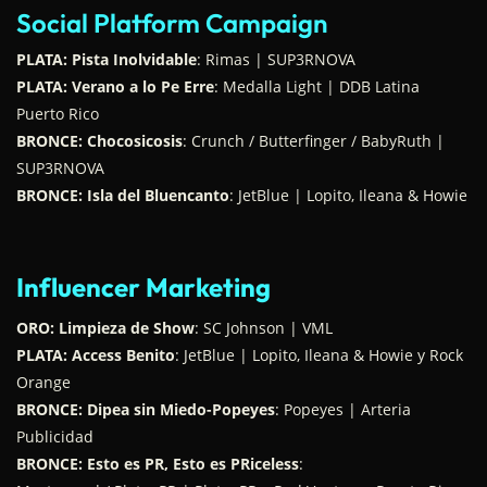
Social Platform Campaign
PLATA: Pista Inolvidable
: Rimas | SUP3RNOVA
PLATA: Verano a lo Pe Erre
:
Medalla Light |
DDB Latina
Puerto Rico
BRONCE: Chocosicosis
:
Crunch / Butterfinger / BabyRuth |
SUP3RNOVA
BRONCE:
Isla del Bluencanto
: JetBlue | Lopito, Ileana & Howie
Influencer Marketing
ORO: Limpieza de Show
:
SC Johnson | VML
PLATA: Access Benito
: JetBlue | Lopito, Ileana & Howie y Rock
Orange
BRONCE: Dipea sin Miedo-Popeyes
:
Popeyes | Arteria
Publicidad
BRONCE: Esto es PR, Esto es PRiceless
: